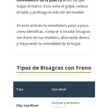
movimiento de la puerta
antes de que
toque el marco. Esto evita el golpe, reduce
el ruido y prolonga la vida útil del mueble.
En este artículo te enseñamos paso a paso
cómo identificar, comprar e instalar bisagras
con freno en tus muebles, ahorrando dinero
y mejorando la comodidad de tu hogar.
Tipos de Bisagras con Freno
Preci
Tipo
Uso ideal
aprox
Cocinas y armarios
Clip-top Blum
3-5 €