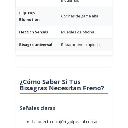
modernos
Clip-top
Cocinas de gama alta
4-7 €
Blumotion
Hettich Sensys
Muebles de oficina
3-6 €
Bisagra universal
Reparaciones rápidas
2-4 €
¿Cómo Saber Si Tus
Bisagras Necesitan Freno?
Señales claras:
La puerta o cajón golpea al cerrar